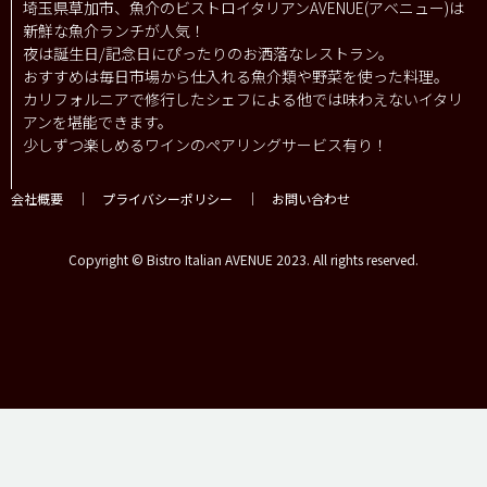
埼玉県草加市、魚介のビストロイタリアンAVENUE(アベニュー)は
新鮮な魚介ランチが人気！
夜は誕生日/記念日にぴったりのお洒落なレストラン。
おすすめは毎日市場から仕入れる魚介類や野菜を使った料理。
カリフォルニアで修行したシェフによる他では味わえないイタリ
アンを堪能できます。
少しずつ楽しめるワインのペアリングサービス有り！
会社概要
｜
プライバシーポリシー
｜
お問い合わせ
Copyright © Bistro Italian AVENUE 2023. All rights reserved.