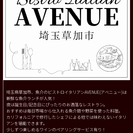
埼玉県草加市、魚介のビストロイタリアンAVENUE(アベニュー)は
新鮮な魚介ランチが人気！
夜は誕生日/記念日にぴったりのお洒落なレストラン。
おすすめは毎日市場から仕入れる魚介類や野菜を使った料理。
カリフォルニアで修行したシェフによる他では味わえないイタリ
アンを堪能できます。
少しずつ楽しめるワインのペアリングサービス有り！