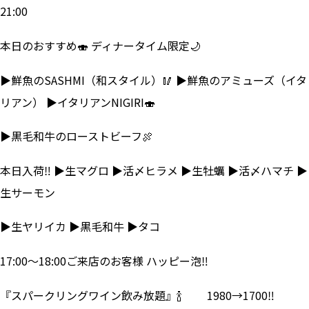
21:00
本日のおすすめ🍣 ディナータイム限定🌙
▶鮮魚のSASHMI（和スタイル）🥢 ▶鮮魚のアミューズ（イタ
リアン） ▶イタリアンNIGIRI🍣
▶黒毛和牛のローストビーフ🍖
本日入荷‼ ▶生マグロ ▶活〆ヒラメ ▶生牡蠣 ▶活〆ハマチ ▶
生サーモン
▶生ヤリイカ ▶黒毛和牛 ▶タコ
17:00～18:00ご来店のお客様 ハッピー泡‼
『スパークリングワイン飲み放題』🍾 1980→1700‼