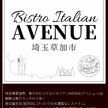
埼玉県草加市、魚介のビストロイタリアンAVENUE(アベニュー)は
新鮮な魚介ランチが人気！
夜は誕生日/記念日にぴったりのお洒落なレストラン。