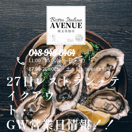
048-948-6464
11:00 - 15:00(火～日・祝)
17:00-21:00(金・土・日)
（月/第2火定休）
27日レストラン・テ
イクアウ
GW営業日情報！！