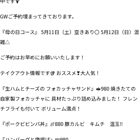
中です🍹
GWご予約埋まってきております。
『母の日コース』 5月11日（土）空きあり〇 5月12日（日）混
雑△
ご予約はお早めにお願いいたします！
テイクアウト情報です🥡 おススメ❣大人気！
『生ハムとチーズの フォカッチャサンド』🥪980 焼きたての
自家製フォカッチャに 具材たっぷり詰め込みました！ フレン
チフライも付いて ボリューム満点！
『ポークビビンバ丼』🍖880 豚カルビ キムチ 温玉‼
『ハンバーグと唐揚げ』🍱980