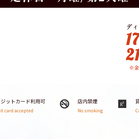
ディ
1
2
※
レジットカード利用可
店内禁煙
it card accepted
No smoking
C