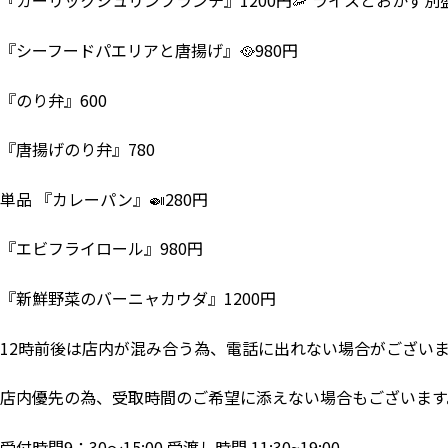
『ガーリックシュリンプランチ』1200円🦐 ライスとおかず別
『シーフードパエリアと唐揚げ』🥘980円
『のり弁』600
『唐揚げのり弁』780
単品 『カレーパン』🍛280円
『エビフライロール』980円
『新鮮野菜のバーニャカウダ』1200円
12時前後は店内が混み合う為、電話に出れない場合がござい
店内優先の為、受取時間のご希望に添えない場合もございます
受付時間9：30～15:00 受渡し時間 11:30~19:00