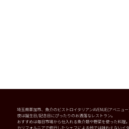
埼玉県草加市、魚介のビストロイタリアンAVENUE(アベニュ
夜は誕生日/記念日にぴったりのお洒落なレストラン。
おすすめは毎日市場から仕入れる魚介類や野菜を使った料理
カリフォルニアで修行したシェフによる他では味わえないイ