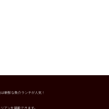
ー)は新鮮な魚介ランチが人気！
。
タリアンを堪能できます。