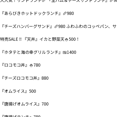
大人気！サンドランチ🥖 『生ハム＆チーズサンドランチ』🥖98
『あらびきホットドックランチ』🥖980
『チーズハンバーグサンド』🥖980 ふわふわのコッペパン、
特売SALE ‼ 『天丼』イカと野菜天🍚500！
『ホタテと海の幸グリルランチ』🍱1400
『ロコモコ丼』🍚780
『チーズロコモコ丼』880
『オムライス』500
『唐揚げオムライス』700
『唐揚げランチ』780