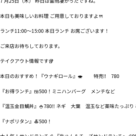
7 月25日（木） 昨日は雷雨凄かったですね。
本日も美味しいお料理 ご用意しておりますよ🍴
ランチ11:00～15:00 本日ランチ お席ございます！
ご来店お待ちしております。
テイクアウト情報です🥡
本日のおすすめ！『ウナギロール』🍣 特売‼ 780
『お得ランチ』🍱500！ミニハンバーグ メンチなど
『温玉金目鯛丼』🍚780‼ ネギ 大葉 温玉など薬味たっぷ
『ナポリタン』🍝500！