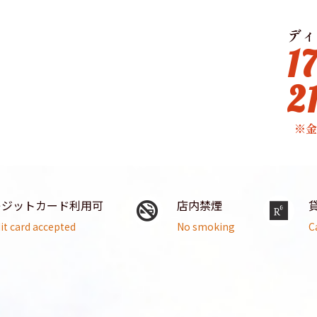
ディ
1
2
※
レジットカード利用可
店内禁煙
it card accepted
No smoking
C