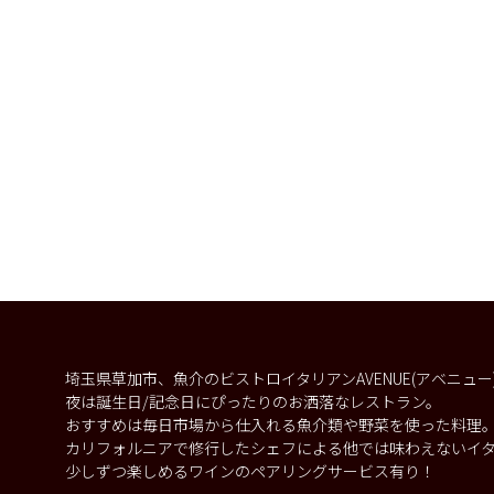
埼玉県草加市、魚介のビストロイタリアンAVENUE(アベニュ
夜は誕生日/記念日にぴったりのお洒落なレストラン。
おすすめは毎日市場から仕入れる魚介類や野菜を使った料理
カリフォルニアで修行したシェフによる他では味わえないイ
少しずつ楽しめるワインのペアリングサービス有り！