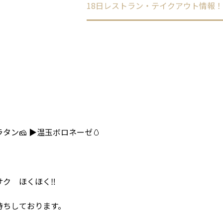
ome
未分類
18日レストラン・テイクアウト情報
ン🧀 ▶温玉ボロネーゼ🥚
サク ほくほく‼
待ちしております。