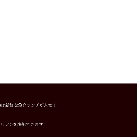
ー)は新鮮な魚介ランチが人気！
。
タリアンを堪能できます。