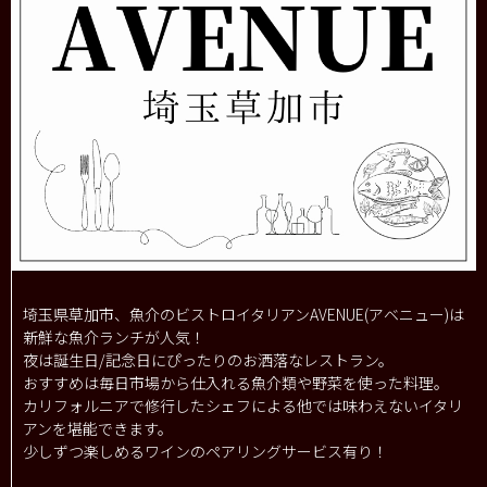
埼玉県草加市、魚介のビストロイタリアンAVENUE(アベニュー)は
新鮮な魚介ランチが人気！
夜は誕生日/記念日にぴったりのお洒落なレストラン。
おすすめは毎日市場から仕入れる魚介類や野菜を使った料理。
カリフォルニアで修行したシェフによる他では味わえないイタリ
アンを堪能できます。
少しずつ楽しめるワインのペアリングサービス有り！