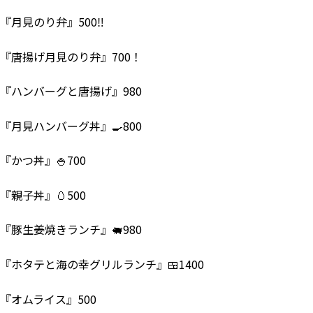
『月見のり弁』500‼
『唐揚げ月見のり弁』700！
『ハンバーグと唐揚げ』980
『月見ハンバーグ丼』🍳800
『かつ丼』🍚700
『親子丼』🥚500
『豚生姜焼きランチ』🐖980
『ホタテと海の幸グリルランチ』🍱1400
『オムライス』500