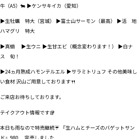
牛（A5）🐄 ▶ケンサキイカ（愛知）
▶生牡蠣 特大（宮城） ▶富士山サーモン（最高） ▶活 地
ハマグリ 特大
▶真蛸 ▶生ウニ ▶生甘エビ（概念変わります！） ▶白ナ
ス 旬！
▶24ヵ月熟成ハモンテルエル ▶サラミトリュフ その他美味し
い食材 沢山ご用意しております🍴
ご来店お待ちしております。
テイクアウト情報です🥡
本日も雨なので特売継続☔ 『生ハムとチーズのバゲットサン
ド』980 完売しました