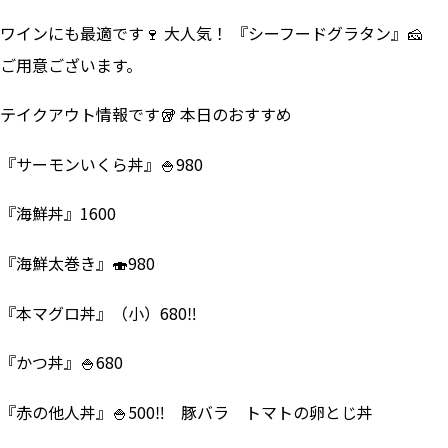
ワインにも最適です🍷 大人気！ 『シーフードグラタン』🧀
ご用意ございます。
テイクアウト情報です🥡 本日のおすすめ
『サーモンいくら丼』🍚980
『海鮮丼』1600
『海鮮太巻き』🍣980
『本マグロ丼』（小）680‼
『かつ丼』🍚680
『赤の他人丼』🍚500‼ 豚バラ トマトの卵とじ丼