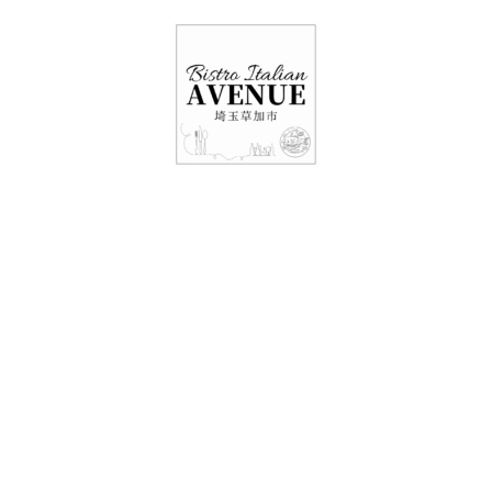
048-948-6464
11:00 - 15:00(火～日・祝)
17:00-21:00(金・土・日)
（月/第2火定休）
２４日レストラン情
報・テイクアウト情
報！！