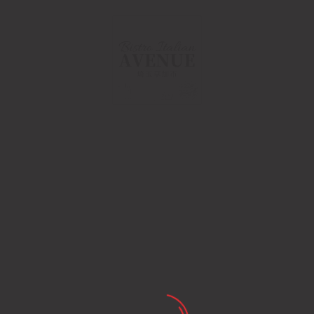
048-948-6464
11:00 - 15:00(火～日・祝)
17:00-21:00(金・土・日)
（月/第2火定休）
本日のスペシャルテ
イクアウトMENU
Home
未分類
本日のスペシャルテイクアウトMENU