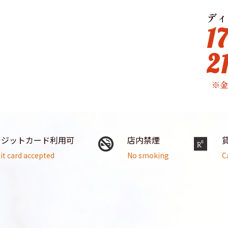
ディ
1
2
※
レジットカード利用可
店内禁煙
it card accepted
No smoking
C