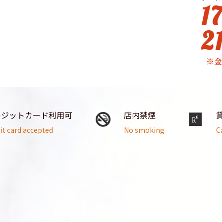
1
2
※
レジットカード利用可
店内禁煙
it card accepted
No smoking
C