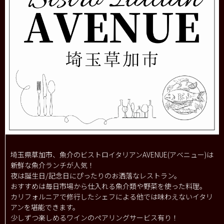
埼玉県草加市、魚介のビストロイタリアンAVENUE(アベニュー)は
新鮮な魚介ランチが人気！
夜は誕生日/記念日にぴったりのお洒落なレストラン。
おすすめは毎日市場から仕入れる魚介類や野菜を使った料理。
カリフォルニアで修行したシェフによる他では味わえないイタリ
アンを堪能できます。
少しずつ楽しめるワインのペアリングサービス有り！