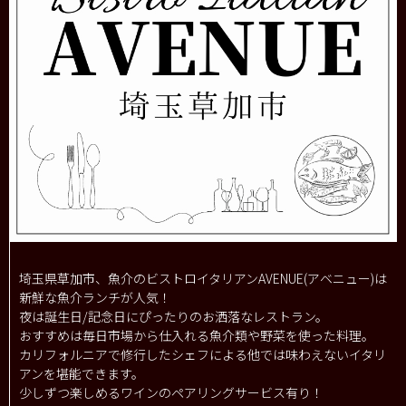
埼玉県草加市、魚介のビストロイタリアンAVENUE(アベニュー)は
新鮮な魚介ランチが人気！
夜は誕生日/記念日にぴったりのお洒落なレストラン。
おすすめは毎日市場から仕入れる魚介類や野菜を使った料理。
カリフォルニアで修行したシェフによる他では味わえないイタリ
アンを堪能できます。
少しずつ楽しめるワインのペアリングサービス有り！