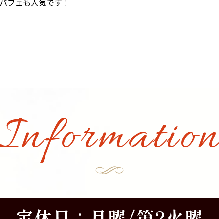
パフェも人気です！
Informatio
定休日：月曜/第2火曜