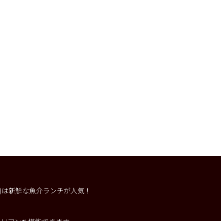
ー)は新鮮な魚介ランチが人気！
。