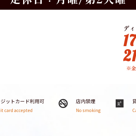
ディ
1
2
※
レジットカード利用可
店内禁煙
it card accepted
No smoking
C