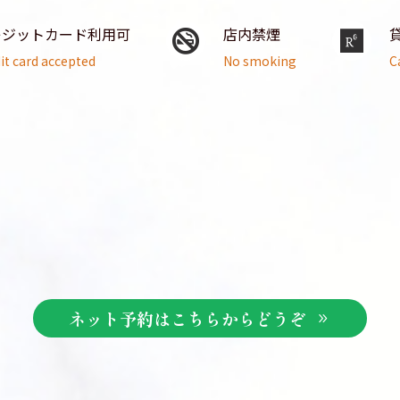
レジットカード利用可
店内禁煙
it card accepted
No smoking
C
ネット予約はこちらからどうぞ