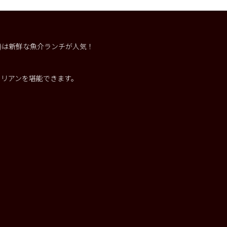
ー)は新鮮な魚介ランチが人気！
。
タリアンを堪能できます。