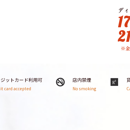
ディ
1
2
※
レジットカード利用可
店内禁煙
it card accepted
No smoking
C